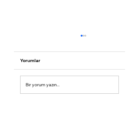
Yorumlar
Bir yorum yazın...
Web Siteniz Google’da Neden
Görünmüyor? Türkiye’de Organik SEO
Eksikliklerinin 7 Temel Nedeni ve
Çözüm Önerileri