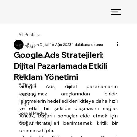
All Posts
Fuzion Dijital
16 Ağu 2023
1 dakikada okunur
All Posts
Google Ads Stratejileri:
Dijital Pazarlama
Dijital Pazarlamada Etkili
SEO
Reklam Yönetimi
Ads
E-Ticaret
Google Ads, dijital pazarlamanın 
vazgeçilmez araçlarından biridir. 
Platform
İşletmelerin hedefledikleri kitleye daha hızlı 
Logo
ve etkili bir şekilde ulaşmasını sağlar. 
Sosyal Medya
Ancak, başarılı sonuçlar elde etmek için 
Yapay Zeka
doğru stratejileri benimsemek kritik bir 
öneme sahiptir.