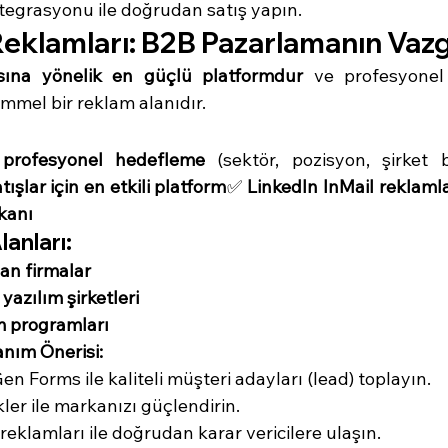
egrasyonu ile doğrudan satış yapın.
Reklamları: B2B Pazarlamanın Vaz
sına yönelik en güçlü platformdur
 ve profesyonel
mmel bir reklam alanıdır.
 profesyonel hedefleme
 (sektör, pozisyon, şirket 
ışlar için en etkili platform
✅ 
LinkedIn InMail reklamla
kanı
lanları:
an firmalar
yazılım şirketleri
m programları
anım Önerisi:
n Forms ile kaliteli müşteri adayları (lead) toplayın.
ler ile markanızı güçlendirin.
reklamları ile doğrudan karar vericilere ulaşın.