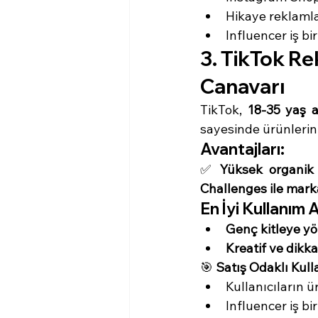
Hikaye reklamlar
Influencer iş birl
3. TikTok Re
Canavarı
TikTok, 
18-35 yaş a
sayesinde ürünlerin 
Avantajları:
✅ 
Yüksek organik 
Challenges ile marka 
En İyi Kullanım A
Genç kitleye yö
Kreatif ve dikka
🎯 
Satış Odaklı Kull
Kullanıcıların 
Influencer iş bir