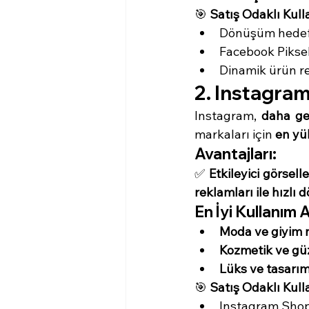
🎯 
Satış Odaklı Kull
Dönüşüm hedefl
Facebook Piksel
Dinamik ürün rek
2. Instagram
Instagram, 
daha gen
markaları için 
en yü
Avantajları:
✅ 
Etkileyici görsell
reklamları ile hızlı
En İyi Kullanım A
Moda ve giyim 
Kozmetik ve güz
Lüks ve tasarım
🎯 
Satış Odaklı Kull
Instagram Shop 