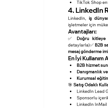
TikTok Shop ent
4. LinkedIn 
LinkedIn, 
iş dünya
işletmeler için müke
Avantajları:
✅ 
Doğru kitleye
detaylarla)✅ 
B2B sat
mesaj gönderme im
En İyi Kullanım A
B2B hizmet sun
Danışmanlık ve 
Kurumsal eğiti
🎯 
Satış Odaklı Kull
LinkedIn Lead Ge
Sponsorlu içerik
LinkedIn InMail 