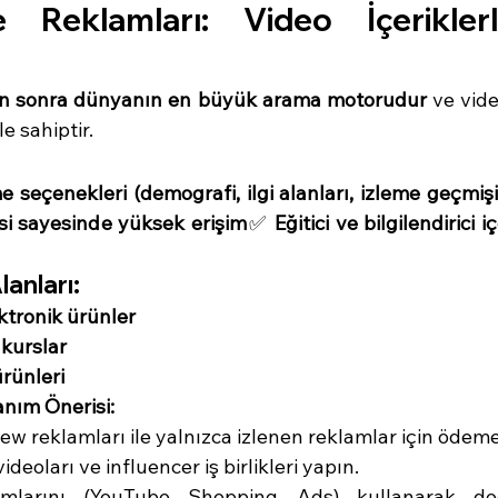
 Reklamları: Video İçerikler
n sonra dünyanın en büyük arama motorudur
 ve vide
e sahiptir.
 seçenekleri (demografi, ilgi alanları, izleme geçmişi
esi sayesinde yüksek erişim
✅ 
Eğitici ve bilgilendirici i
lanları:
ektronik ürünler
 kurslar
ürünleri
anım Önerisi:
w reklamları ile yalnızca izlenen reklamlar için ödeme
deoları ve influencer iş birlikleri yapın.
lamlarını (YouTube Shopping Ads) kullanarak do