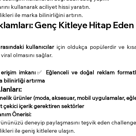
ını kullanarak aciliyet hissi yaratın.
ikleri ile marka bilinirliğini artırın.
klamları: Genç Kitleye Hitap Ede
rasındaki kullanıcılar
 için oldukça popülerdir ve kısa
viral olmasını sağlar.
erişim imkanı
✅ 
Eğlenceli ve doğal reklam formatl
bilinirliği artırma
lanları:
nelik ürünler (moda, aksesuar, mobil uygulamalar, eğlen
t çekici içerik gerektiren sektörler
anım Önerisi:
ürününüzü deneyip paylaşmasını teşvik eden challenge’
likleri ile geniş kitlelere ulaşın.