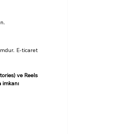
n.
mdur. E-ticaret 
ories) ve Reels 
a imkanı