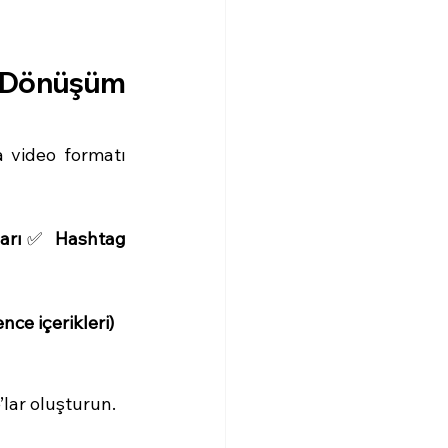
n Dönüşüm 
 video formatı 
arı
✅ 
Hashtag 
ce içerikleri)
lar oluşturun.