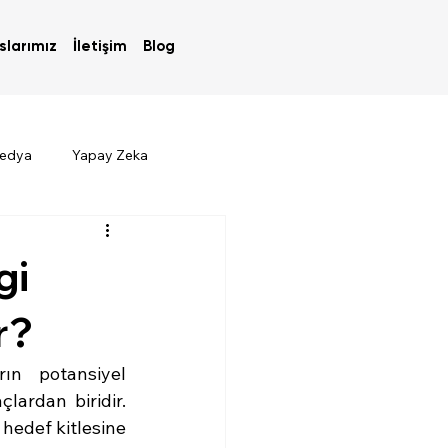
slarımız
İletişim
Blog
Medya
Yapay Zeka
gi
r?
ın potansiyel 
ardan biridir. 
hedef kitlesine 