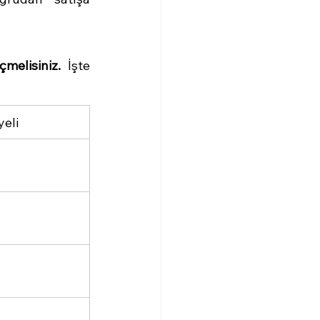
melisiniz.
 İşte 
yeli