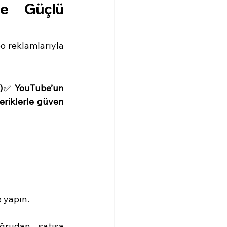
le Güçlü 
o reklamlarıyla 
)
✅ 
YouTube’un 
çeriklerle güven 
 yapın.
ğrudan satışa 