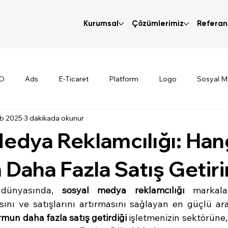
Kurumsal
Çözümlerimiz
Referan
O
Ads
E-Ticaret
Platform
Logo
Sosyal 
b 2025
3 dakikada okunur
edya Reklamcılığı: Han
 Daha Fazla Satış Getiri
 dünyasında, 
sosyal medya reklamcılığı
 markalar
ını ve satışlarını artırmasını sağlayan en güçlü araçl
rmun daha fazla satış getirdiği
 işletmenizin sektörüne, 