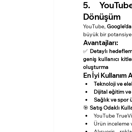
5. YouTube
Dönüşüm
YouTube, 
Google’da
büyük bir potansiyel
Avantajları:
✅ 
Detaylı hedefleme
geniş kullanıcı kitl
oluşturma
En İyi Kullanım A
Teknoloji ve el
Dijital eğitim ve
Sağlık ve spor 
🎯 
Satış Odaklı Kull
YouTube TrueVie
Ürün inceleme vi
Alışveriş rek