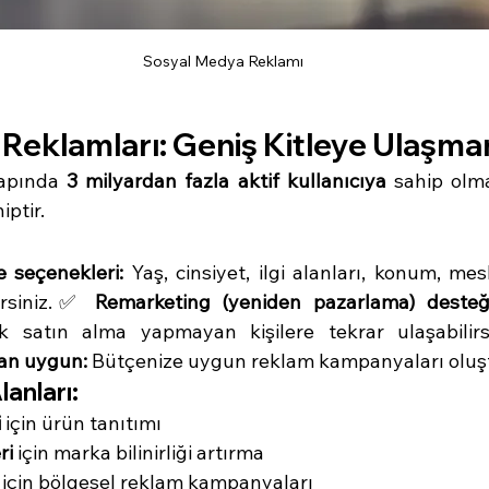
Sosyal Medya Reklamı
 Reklamları: Geniş Kitleye Ulaşma
apında 
3 milyardan fazla aktif kullanıcıya
 sahip olma
iptir.
 seçenekleri:
 Yaş, cinsiyet, ilgi alanları, konum, mesl
irsiniz.✅ 
Remarketing (yeniden pazarlama) desteği
k satın alma yapmayan kişilere tekrar ulaşabili
an uygun:
 Bütçenize uygun reklam kampanyaları oluştu
lanları:
i
 için ürün tanıtımı
ri
 için marka bilinirliği artırma
 için bölgesel reklam kampanyaları