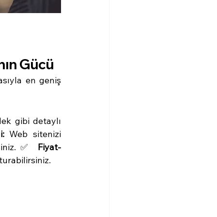
nın Gücü
sıyla en geniş 
ek gibi detaylı 
:
 Web sitenizi 
rsiniz.✅ 
Fiyat-
rabilirsiniz.