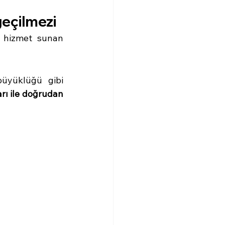
geçilmezi
 hizmet sunan 
büyüklüğü gibi 
rı ile doğrudan 