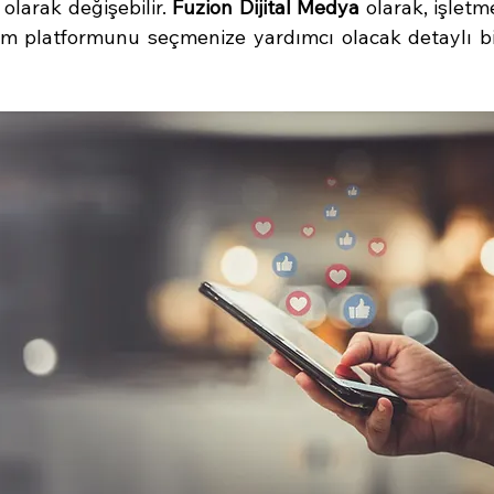
 olarak değişebilir. 
Fuzion Dijital Medya
 olarak, işlet
m platformunu seçmenize yardımcı olacak detaylı bir