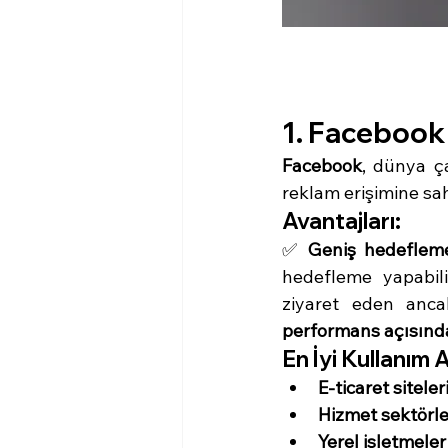
1. Facebook
Facebook
, dünya ç
reklam erişimine sah
Avantajları:
✅ 
Geniş hedefleme
hedefleme yapabil
ziyaret eden anca
performans açısınd
En İyi Kullanım A
E-ticaret siteler
Hizmet sektörle
Yerel işletmeler