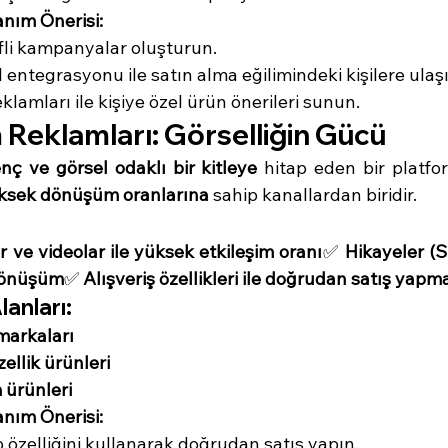
anım Önerisi:
i kampanyalar oluşturun.
 entegrasyonu ile satın alma eğilimindeki kişilere ulaşı
lamları ile kişiye özel ürün önerileri sunun.
 Reklamları: Görselliğin Gücü
ç ve görsel odaklı bir kitleye
 hitap eden bir platfor
ksek dönüşüm oranlarına
 sahip kanallardan biridir.
er ve videolar ile yüksek etkileşim oranı
✅ 
Hikayeler (St
 dönüşüm
✅ 
Alışveriş özellikleri ile doğrudan satış yapm
lanları:
markaları
ellik ürünleri
 ürünleri
anım Önerisi:
özelliğini kullanarak doğrudan satış yapın.