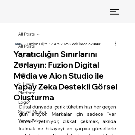
All Posts
Fuzion Dijital
17 Ara 2025
2 dakikada okunur
All Posts
Yaratıcılığın Sınırlarını
Dijital Pazarlama
Zorlayın: Fuzion Digital
SEO
Media ve Aion Studio ile
Ads
E-Ticaret
Yapay Zeka Destekli Görsel
Platform
Oluşturma
Logo
Dijital dünyada içerik tüketim hızı her geçen 
Sosyal Medya
gün artıyor. Markalar için sadece "var 
Yapay Zeka
olmak" yetmiyor; dikkat çekmek, akılda 
kalmak ve hikayeyi en çarpıcı görsellerle 