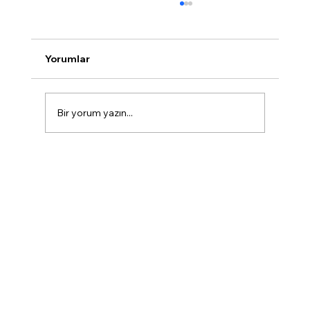
Yorumlar
Bir yorum yazın...
2025’te Yapay Zekâ Destekli
Pazarlama Otomasyonunun Yükselişi |
Fuzion Dijital Medya